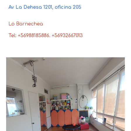
Av La Dehesa 1201, oficina 205
Lo Barnechea
Tel: 
+
56988185886. 
+56932667013